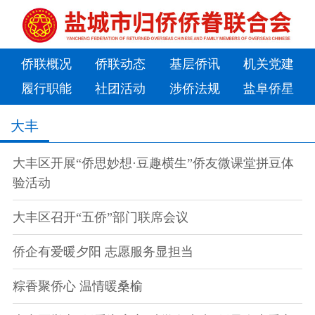
侨联概况
侨联动态
基层侨讯
机关党建
履行职能
社团活动
涉侨法规
盐阜侨星
大丰
大丰区开展“侨思妙想·豆趣横生”侨友微课堂拼豆体
验活动
大丰区召开“五侨”部门联席会议
侨企有爱暖夕阳 志愿服务显担当
粽香聚侨心 温情暖桑榆