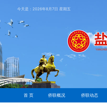
今天是：
2026
年
8
月
7
日
星期五
首 页
侨联概况
侨联动态