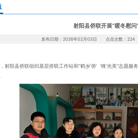
益
射阳县侨联开展“暖冬慰问
发布日期：2026年02月03日 点击次数：22
阳县侨联组织基层侨联工作站和“鹤乡‘侨’ ‘锋’光美”志愿服
。