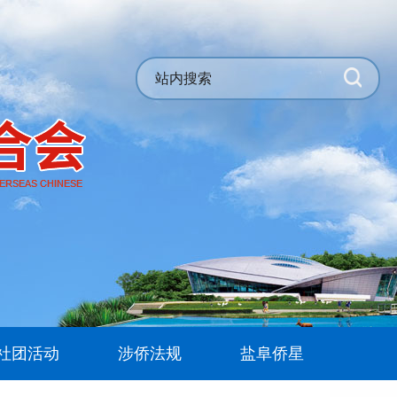
社团活动
涉侨法规
盐阜侨星