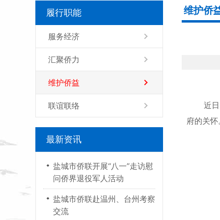
维护侨
履行职能
服务经济
汇聚侨力
维护侨益
近日，射
联谊联络
府的关怀
最新资讯
盐城市侨联开展“八一”走访慰
问侨界退役军人活动
盐城市侨联赴温州、台州考察
交流